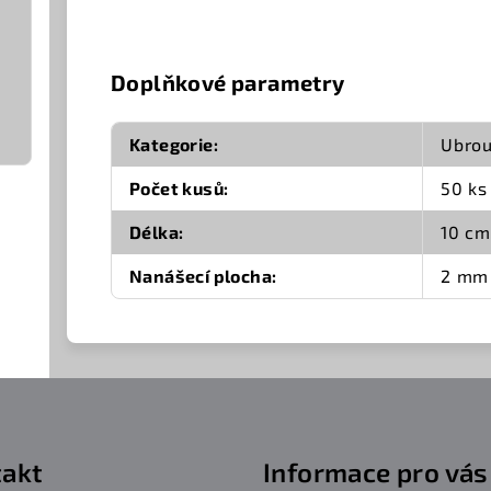
Doplňkové parametry
Kategorie
:
Ubrou
Počet kusů
:
50 ks
Délka
:
10 cm
Nanášecí plocha
:
2 mm
akt
Informace pro vás