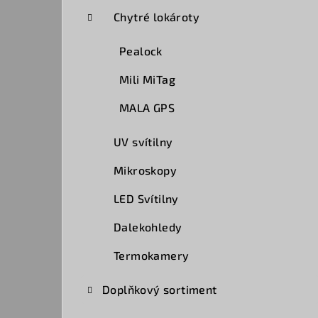
a
Chytré lokároty
n
Pealock
n
Mili MiTag
í
MALA GPS
p
UV svítilny
a
Mikroskopy
n
LED Svítilny
e
Dalekohledy
l
Termokamery
Doplňkový sortiment