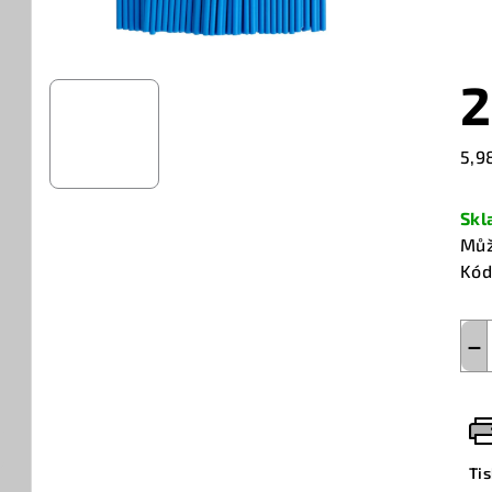
2
Měr
5,9
cen
Sk
Můž
Kód
−
Ti