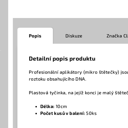
Popis
Diskuze
Značka
Cl
Detailní popis produktu
Profesionální aplikátory (mikro štětečky) js
roztoku obsahujícího DNA.
Plastová tyčinka, na jejíž konci je malý štěte
Délka:
10cm
Počet kusů v balení:
50ks