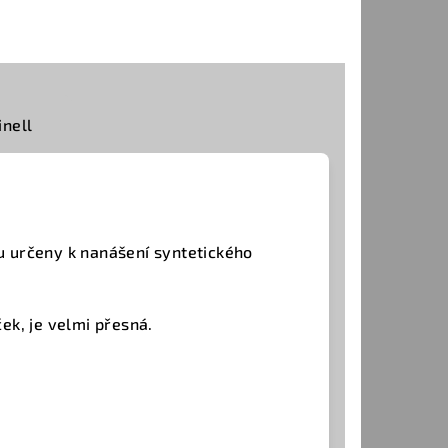
inell
ou určeny k nanášení syntetického
ček, je velmi přesná.