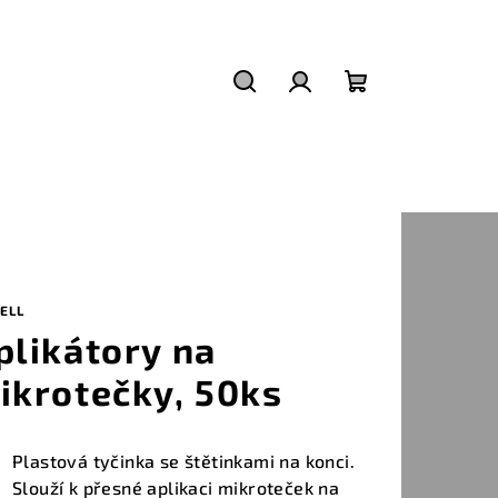
Hledat
Přihlášení
Nákupní
košík
ELL
plikátory na
ikrotečky, 50ks
Plastová tyčinka se štětinkami na konci.
Slouží k přesné aplikaci mikroteček na