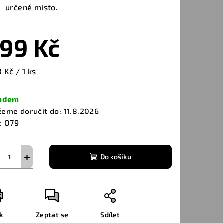
určené místo.
99 Kč
ná
8 Kč / 1 ks
a:
ladem
eme doručit do:
11.8.2026
:
O79
+
Do košíku
sk
Zeptat se
Sdílet