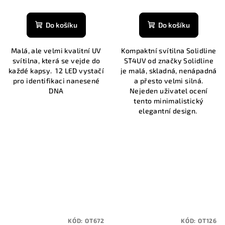
Do košíku
Do košíku
Malá, ale velmi kvalitní UV
Kompaktní svítilna Solidline
svítilna, která se vejde do
ST4UV od značky Solidline
každé kapsy. 12 LED vystačí
je malá, skladná, nenápadná
pro identifikaci nanesené
a přesto velmi silná.
DNA
Nejeden uživatel ocení
tento minimalistický
elegantní design.
KÓD:
OT672
KÓD:
OT126