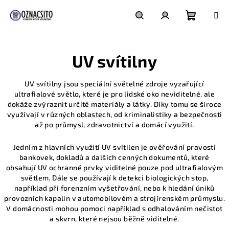
Přejít
na
obsah
Nákupn
Hledat
Přihlášení
UV svítilny
košík
UV svítilny jsou speciální světelné zdroje vyzařující
ultrafialové světlo, které je pro lidské oko neviditelné, ale
dokáže zvýraznit určité materiály a látky. Díky tomu se široce
využívají v různých oblastech, od kriminalistiky a bezpečnosti
až po průmysl, zdravotnictví a domácí využití.
Jedním z hlavních využití UV svítilen je ověřování pravosti
bankovek, dokladů a dalších cenných dokumentů, které
obsahují UV ochranné prvky viditelné pouze pod ultrafialovým
světlem. Dále se používají k detekci biologických stop,
například při forenzním vyšetřování, nebo k hledání úniků
provozních kapalin v automobilovém a strojírenském průmyslu.
V domácnosti mohou pomoci například s odhalováním nečistot
a skvrn, které nejsou běžně viditelné.