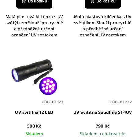
Do košíku
Do košíku
Malá plastová klíčenka s UV
Malá plastová klíčenka s UV
světýlkem Slouží pro rychlé
světýlkem Slouží pro rychlé
a předběžné určení
a předběžné určení
označení UV roztokem
označení UV roztokem
KÓD:
OT123
KÓD:
OT222
UV svítilna 12 LED
UV Svítilna Solidline ST4UV
590 Kč
790 Kč
Skladem
Skladem u dodavatele