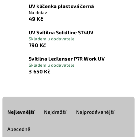
UV klíčenka plastová černá
Na dotaz
49 Kč
UV Svítilna Solidline ST4UV
Skladem u dodavatele
790 Kč
Svítilna Ledlenser P7R Work UV
Skladem u dodavatele
3 650 Kč
Ř
a
Nejlevnější
Nejdražší
Nejprodávanější
z
e
Abecedně