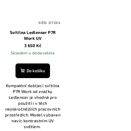
KÓD:
OT204
Svítilna Ledlenser P7R
Work UV
3 650 Kč
Skladem u dodavatele
Do košíku
Kompaktní dobíjecí svítilna
P7R Work od značky
Ledlenser je vhodná pro
použití i v těch
nejnáročnějších pracovních
prostředích. Model vybaven
navíc kontrastním UV
světlem.