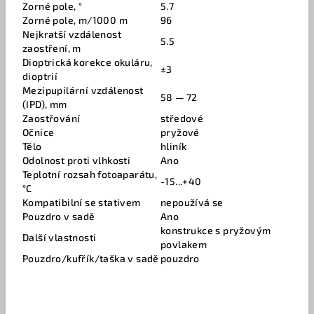
Zorné pole, °
5.7
Zorné pole, m/1000 m
96
Nejkratší vzdálenost
5.5
zaostření, m
Dioptrická korekce okuláru,
±3
dioptrií
Mezipupilární vzdálenost
58 — 72
(IPD), mm
Zaostřování
středové
Očnice
pryžové
Tělo
hliník
Odolnost proti vlhkosti
Ano
Teplotní rozsah fotoaparátu,
-15...+40
°C
Kompatibilní se stativem
nepoužívá se
Pouzdro v sadě
Ano
konstrukce s pryžovým
Další vlastnosti
povlakem
Pouzdro/kufřík/taška v sadě
pouzdro