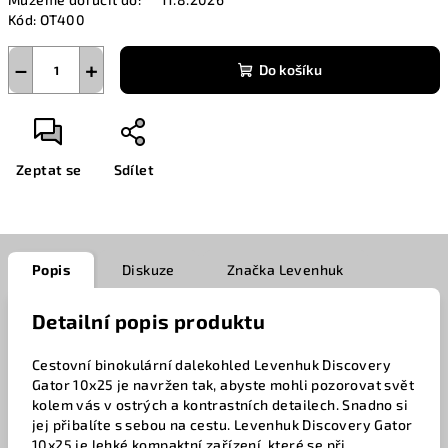
Kód:
OT400
−
+
Do košíku
Zeptat se
Sdílet
Popis
Diskuze
Značka
Levenhuk
Detailní popis produktu
Cestovní binokulární dalekohled Levenhuk Discovery
Gator 10x25 je navržen tak, abyste mohli pozorovat svět
kolem vás v ostrých a kontrastních detailech. Snadno si
jej přibalíte s sebou na cestu. Levenhuk Discovery Gator
10x25 je lehké kompaktní zařízení, které se při