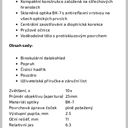
Kompaktní konstrukce založená na střechových
hranolech
Skleněná optika BK-7 s antireflexní vrstvou na
všech optických prvcích
Centrální zaostřování a dioptrická korekce
Pryžové očnice
Voděodolné tělo s protiskluzovým povrchem
Obsah sady:
Binokulární dalekohled
Popruh
Čisticí hadřík
Pouzdro
Uživatelská příručka a záruční list
Zvětšení, x
10x
Průměr objektivu (apertura)
25mm
Materiál optiky
BK-7
Povrchová úprava čoček
plně potažený
Výstupní pupila, mm
2.5
Oční reliéf, mm
11
Relativní jas
6.3