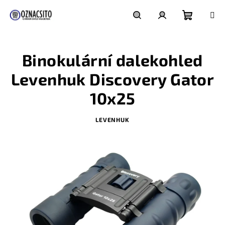
Přejít
na
obsah
Nákupn
Hledat
Přihlášení
Binokulární dalekohled
košík
Levenhuk Discovery Gator
10x25
LEVENHUK