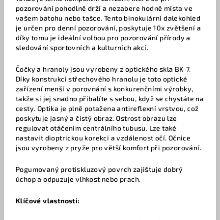
pozorování pohodlně drží a nezabere hodně místa ve
vašem batohu nebo tašce. Tento binokulární dalekohled
je určen pro denní pozorování, poskytuje 10x zvětšení a
díky tomu je ideální volbou pro pozorování přírody a
sledování sportovních a kulturních akcí.
Čočky a hranoly jsou vyrobeny z optického skla BK-7.
Díky konstrukci střechového hranolu je toto optické
zařízení menší v porovnání s konkurenčními výrobky,
takže si jej snadno přibalíte s sebou, když se chystáte na
cesty. Optika je plně potažena antireflexní vrstvou, což
poskytuje jasný a čistý obraz. Ostrost obrazu lze
regulovat otáčením centrálního tubusu. Lze také
nastavit dioptrickou korekci a vzdálenost očí. Očnice
jsou vyrobeny z pryže pro větší komfort při pozorování.
Pogumovaný protiskluzový povrch zajišťuje dobrý
úchop a odpuzuje vlhkost nebo prach.
Klíčové vlastnosti: