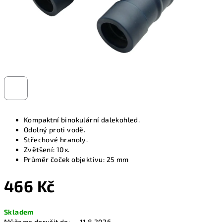
Kompaktní binokulární dalekohled.
Odolný proti vodě.
Střechové hranoly.
Zvětšení: 10x.
Průměr čoček objektivu: 25 mm
466 Kč
Měrná
Skladem
cena:
Můžeme doručit do:
11.8.2026