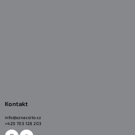
p
a
t
í
Kontakt
info
@
oznacsito.cz
+420 703 128 203