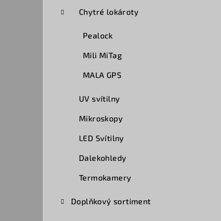
a
Chytré lokároty
n
Pealock
n
Mili MiTag
í
MALA GPS
p
UV svítilny
a
Mikroskopy
n
LED Svítilny
e
Dalekohledy
l
Termokamery
Doplňkový sortiment