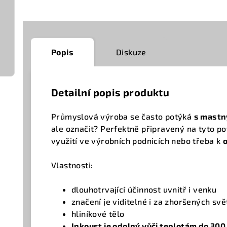
Popis
Diskuze
Detailní popis produktu
Průmyslová výroba se často potýká
s mastn
ale označit? Perfektně připravený na tyto p
využití ve
výrobních podnicích nebo třeba k
Vlastnosti:
dlouhotrvající účinnost uvnitř i venku
značení je viditelné i za zhoršených s
hliníkové tělo
Inkoust je odolný vůči teplotám do 300