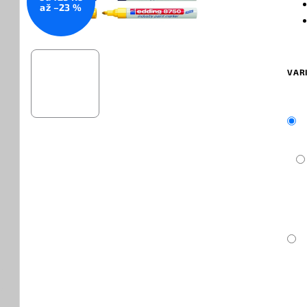
až –23 %
VAR