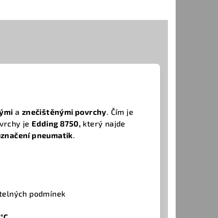
ými
a
znečištěnými povrchy
. Čím je
ovrchy je
Edding 8750,
který najde
označení pneumatik
.
větelných podmínek
 °C
.