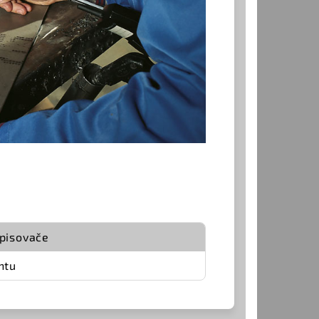
opisovače
ntu