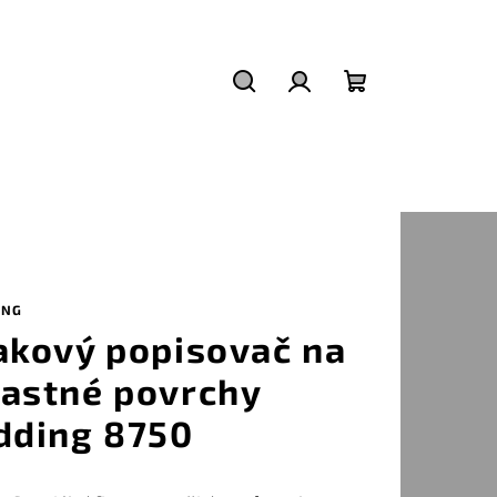
Hledat
Přihlášení
Nákupní
košík
ING
akový popisovač na
astné povrchy
dding 8750