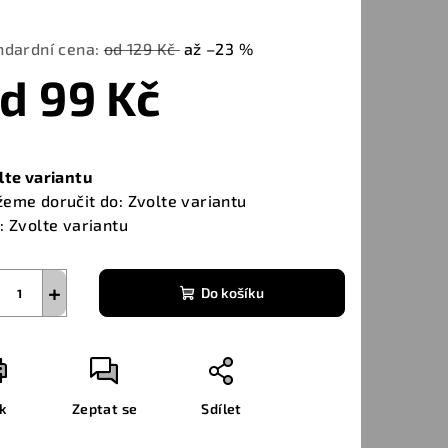
ndardní cena:
od 129 Kč
až –23 %
od
99 Kč
ná
a:
lte variantu
eme doručit do:
Zvolte variantu
:
Zvolte variantu
+
Do košíku
sk
Zeptat se
Sdílet