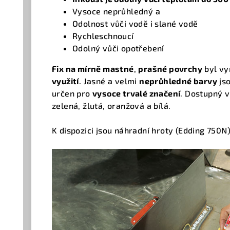
Vysoce neprůhledný a
Odolnost vůči vodě i slané vodě
Rychleschnoucí
Odolný vůči opotřebení
Fix na mírně mastné
,
prašné povrchy
byl vy
využití
. Jasné a velmi
neprůhledné barvy
js
určen pro
vysoce trvalé značení
. Dostupný v
zelená, žlutá, oranžová a bílá.
K dispozici jsou náhradní hroty (Edding 750N)