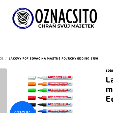
ČE
/
LAKOVÝ POPISOVAČ NA MASTNÉ POVRCHY EDDING 8750
EDD
L
m
E
od 129 Kč