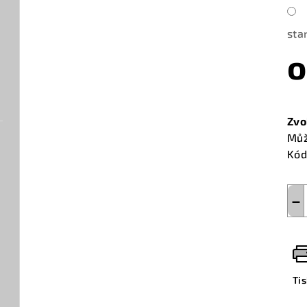
sta
Měr
cen
Zvo
Můž
Kód
−
Ti