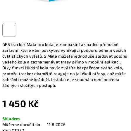
GPS tracker Mala pro kola je kompaktní a snadno přenosné
zařízení, které vám poskytne vynikající podporu během vašich
cyklistických výletů. S Mala můžete jednoduše sledovat polohu
vašeho kola a zaznamenávat trasy přímo v mobilní aplikaci.
Díky funkci Hlídání kola navíc zvýšíte bezpečnost svého kola,
protože tracker okamžitě reaguje na jakékoli otřesy, což může
zabránit možné krádeži. Instalace je snadná a není potřeba
žádných složitých postupů.
1 450 Kč
Měrná
Skladem
cena:
Můžeme doručit do:
11.8.2026
Kód:
OT237