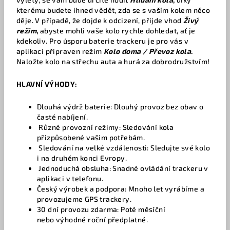
kterému budete ihned vědět, zda se s vaším kolem něco
děje. V případě, že dojde k odcizení, přijde vhod
Živý
režim
,
abyste mohli vaše kolo rychle dohledat, ať je
kdekoliv. Pro úsporu baterie trackeru je pro vás v
aplikaci připraven režim
Kolo
doma / Převoz kola
.
Naložte kolo na střechu auta a hurá za dobrodružstvím!
HLAVNÍ VÝHODY:
Dlouhá výdrž baterie: Dlouhý provoz bez obav o
časté nabíjení.
Různé provozní režimy: Sledování kola
přizpůsobené vašim potřebám.
Sledování na velké vzdálenosti: Sledujte své kolo
i na druhém konci Evropy.
Jednoduchá obsluha
: Snadné ovládání trackeru v
aplikaci v telefonu.
Český výrobek a podpora
: Mnoho let vyrábíme a
provozujeme GPS trackery.
30 dní provozu zdarma
:
Poté měsíční
nebo výhodné roční předplatné.