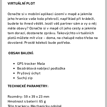
VIRTUÁLNÍ PLOT
Označte si v mobilní aplikaci území v mapě a jakmile
jeho hranice vaše kolo překročí, například při krádeži,
budete to ihned vědět. Jezdí váš partner sám a vy o něj
máte obavy? Označte si v mapě cíl jeho cesty a jakmile
tam dorazí, dostanete zprávu. Takovýchto virtuálních
plotů můžete mít více – doma, na chalupě nebo třeba na
dovolené. Prostě kdekoli bude potřeba.
OBSAH BALENÍ:
GPS tracker Mala
Bezdrátová nabíjecí podložka
Pryžový úchyt
Suchý zip
TECHNICKÉ PARAMETRY:
Rozměry: 59 x 39 x 23 mm
Hmotnost s baterií: 65 g
Tělo trackeru: Mechanicky odolné