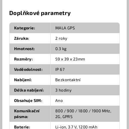
Doplňkové parametry
Kategorie
:
MALA GPS
Záruka
:
2 roky
Hmotnost
:
0.3 kg
Rozměry
:
59 x 39 x 23mm
Voděodolnost
:
IP 67
Nabíjení
:
Bezkontaktní
Délka nabíjení
:
3 hodiny
Obsahuje SIM
:
Ano
Komunikační
800 / 900 / 1800 / 1900 MHz,
pásma
:
2G, GPRS
Baterie
:
Li-ion, 3.7 V, 1200 mAh