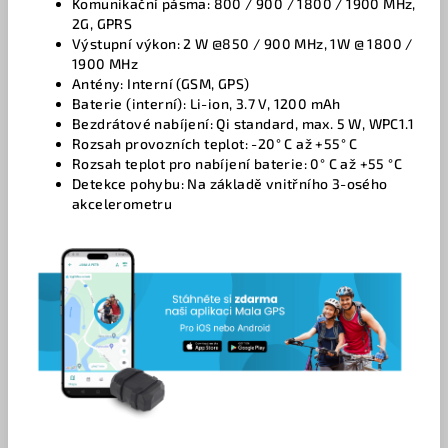
Komunikační pásma: 800 / 900 / 1800 / 1900 MHz,
2G, GPRS
Výstupní výkon: 2 W @850 / 900 MHz, 1W @ 1800 /
1900 MHz
Antény: Interní (GSM, GPS)
Baterie (interní): Li-ion, 3.7 V, 1200 mAh
Bezdrátové nabíjení: Qi standard, max. 5 W, WPC1.1
Rozsah provozních teplot: -20° C až +55° C
Rozsah teplot pro nabíjení baterie: 0° C až +55 °C
Detekce pohybu: Na základě vnitřního 3-osého
akcelerometru