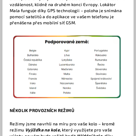
vzdálenost, klidně na druhém konci Evropy. Lokátor
Mala funguje díky GPS technologii – poloha je snímána
pomocí satelitů a do aplikace ve vašem telefonu je
přenášena přes mobilní síť GSM.
NĚKOLIK PROVOZNÍCH REŽIMŮ
Režimy jsme navrhli na míru pro vaše kolo – kromě
režimu
Vyjížďka na kole
,
který využijete pro vaše
výlety, se vám bude určitě hodit
Hlídání kola
,
díky