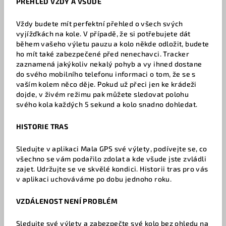
PŘEHLED VŽDY A VŠUDE
Vždy budete mít perfektní přehled o všech svých
vyjížďkách na kole. V případě, že si potřebujete dát
během vašeho výletu pauzu a kolo někde odložit, budete
ho mít také zabezpečené před nenechavci. Tracker
zaznamená jakýkoliv nekalý pohyb a vy ihned dostane
do svého mobilního telefonu informaci o tom, že se s
vaším kolem něco děje. Pokud už přeci jen ke krádeži
dojde, v živém režimu pak můžete sledovat polohu
svého kola každých 5 sekund a kolo snadno dohledat.
HISTORIE TRAS
Sledujte v aplikaci Mala GPS své výlety, podívejte se, co
všechno se vám podařilo zdolat a kde všude jste zvládli
zajet. Udržujte se ve skvělé kondici. Historii tras pro vás
v aplikaci uchováváme po dobu jednoho roku.
VZDÁLENOST NENÍ PROBLÉM
Sledujte své výlety a zabezpečte své kolo bez ohledu na