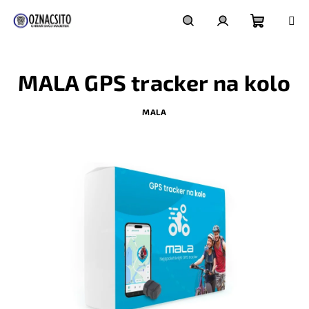
Přejít
na
obsah
Nákupn
Hledat
Přihlášení
MALA GPS tracker na kolo
košík
MALA